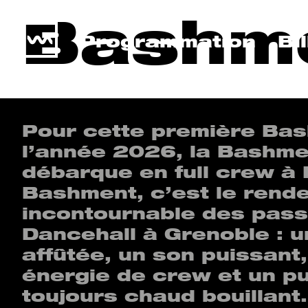
Bashm
Programmation
Bi
Pour cette première Ba
l’année 2026, la Bashm
débarque en full crew à
Bashment, c’est le rend
incontournable des pass
Dancehall à Grenoble : u
affûtée, un son puissant,
énergie de crew et un pu
toujours chaud bouillant.