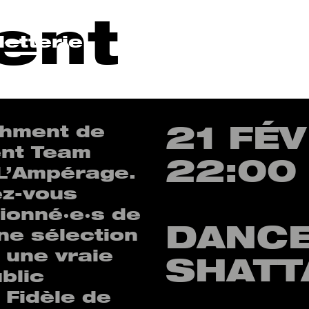
ent
lletterie
21 FÉ
shment de
ent Team
22:00 
 L’Ampérage.
ez-vous
ionné·e·s de
DANCE
ne sélection
 une vraie
SHATT
blic
 Fidèle de