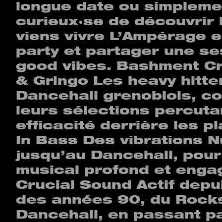
longue date ou simpleme
curieux·se de découvrir l
viens vivre L’Ampérage 
party et partager une s
good vibes. Bashment 
& Gringo Les heavy hitte
Dancehall grenoblois, c
leurs sélections percuta
efficacité derrière les pl
In Bass Des vibrations 
jusqu’au Dancehall, pou
musical profond et enga
Crucial Sound Actif depu
des années 90, du Rock
Dancehall, en passant pa