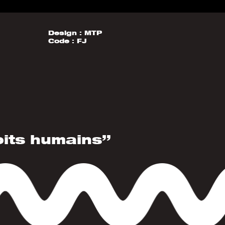
Design :
MTP
Code :
FJ
oits humains”