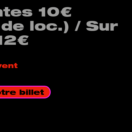
ntes 10€
 de loc.) / Sur
12€
vent
re billet