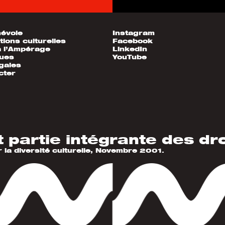
névole
Instagram
tions culturelles
Facebook
à l’Ampérage
LinkedIn
ques
YouTube
gales
cter
t partie intégrante des dr
r la diversité culturelle, Novembre 2001.