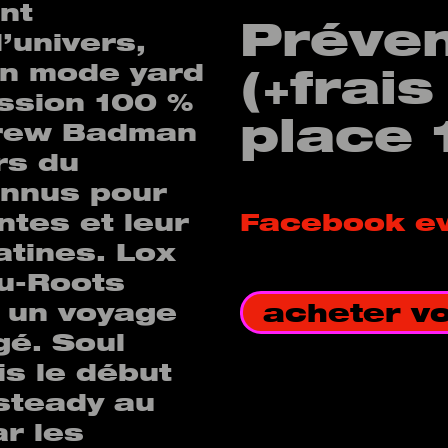
nt
Préve
’univers,
en mode yard
(+frais
ession 100 %
place 
Crew Badman
rs du
onnus pour
ntes et leur
Facebook e
atines. Lox
Nu-Roots
r un voyage
acheter vot
gé. Soul
is le début
steady au
r les