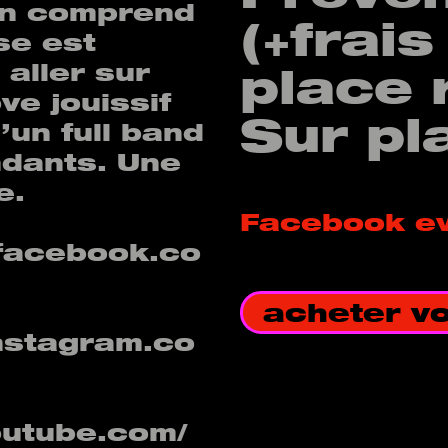
On comprend
(+frais
se est
 aller sur
place 
ove jouissif
Sur pl
’un full band
ndants. Une
e.
Facebook e
facebook.co
acheter vot
nstagram.co
outube.com/