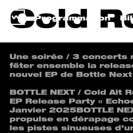
Cold R
Programmation
Bi
Une soirée / 3 concerts 
fêter ensemble la releas
nouvel EP de Bottle Next
BOTTLE NEXT / Cold Alt 
EP Release Party « Echoes
Janvier 2025BOTTLE NE
propulse en dérapage co
les pistes sinueuses d’u