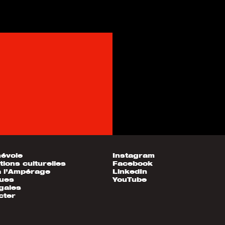
névole
Instagram
tions culturelles
Facebook
à l’Ampérage
LinkedIn
ques
YouTube
gales
cter