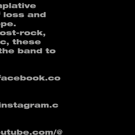
plative
f loss and
ope.
ost-rock,
c, these
the band to
facebook.co
instagram.c
outube.com/@