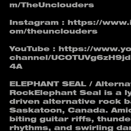
m/TheUnclouders
Instagram :
https://www.
om/theunclouders
YouTube :
https://www.y
channel/UCOTUVg6zH9j
4A
ELEPHANT SEAL / Alterna
RockElephant Seal is a ly
driven alternative rock 
Saskatoon, Canada. Amid
biting guitar riffs, thund
rhythms, and swirling da