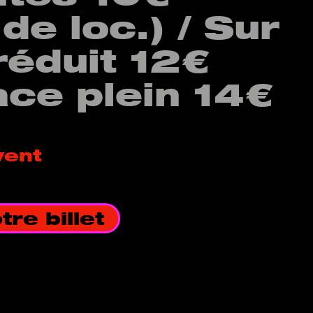
 de loc.) / Sur
réduit 12€
ace plein 14€
vent
re billet