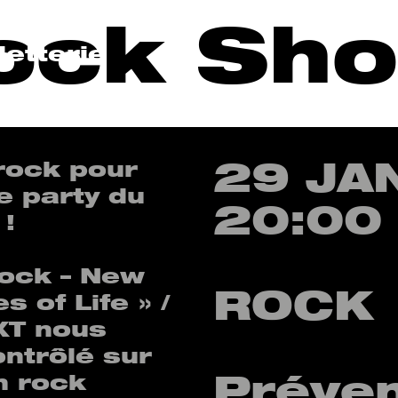
ock Sh
lletterie
29 JA
rock pour
e party du
20:00 
 !
Rock – New
ROCK
 of Life » /
XT nous
ntrôlé sur
Préve
n rock