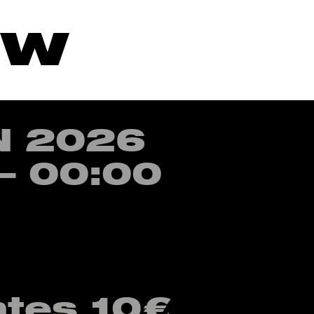
ow
Menu
N 2026
– 00:00
ntes 10€