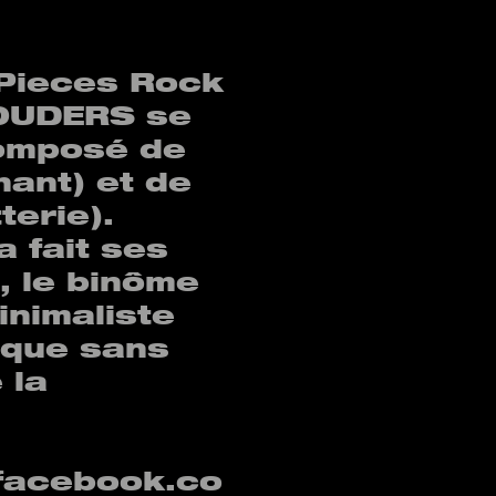
Pieces Rock
OUDERS se
composé de
hant) et de
erie).
a fait ses
, le binôme
inimaliste
ique sans
 la
facebook.co