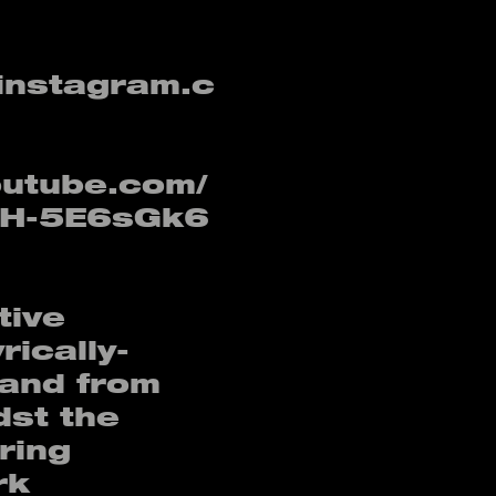
instagram.c
outube.com/
dH-5E6sGk6
tive
rically-
band from
st the
ering
rk