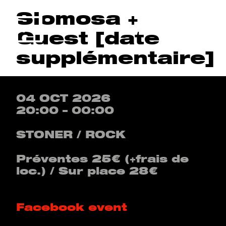
Slomosa +
Menu
Guest [date
supplémentaire]
04 OCT 2026
20:00 – 00:00
STONER / ROCK
Préventes 25€ (+frais de
loc.) / Sur place 28€
Facebook event